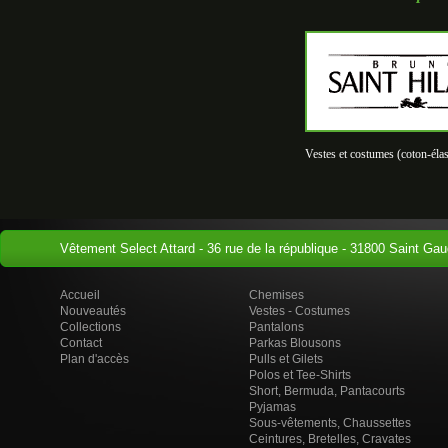
Vestes et costumes (coton-éla
Vêtement Select Attard - 36 rue de la république - 31800 Saint Gau
Accueil
Chemises
Nouveautés
Vestes - Costumes
Collections
Pantalons
Contact
Parkas Blousons
Plan d'accès
Pulls et Gilets
Polos et Tee-Shirts
Short, Bermuda, Pantacourts
Pyjamas
Sous-vêtements, Chaussettes
Ceintures, Bretelles, Cravates